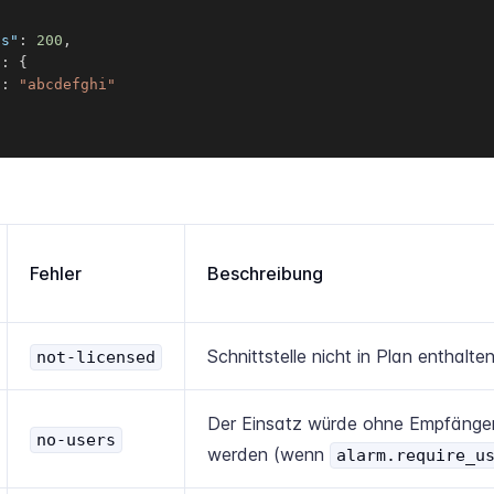
us"
:
200
,
"
:
{
"
:
"abcdefghi"
Fehler
Beschreibung
Schnittstelle nicht in Plan enthalte
not-licensed
Der Einsatz würde ohne Empfänger 
no-users
werden (wenn
alarm.require_u