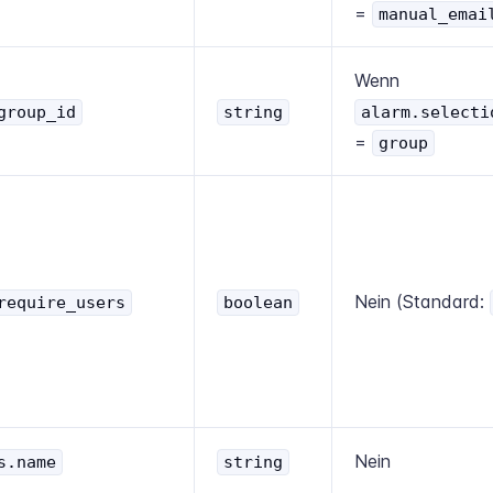
=
manual_emai
Wenn
group_id
string
alarm.selecti
=
group
Nein (Standard:
require_users
boolean
Nein
s.name
string