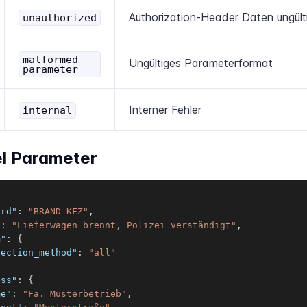
Authorization-Header Daten ungült
unauthorized
malformed-
Ungültiges Parameterformat
parameter
Interner Fehler
internal
el Parameter
ord"
:
"BRAND KFZ"
,
"
:
"Lieferwagen brennt, Polizei verständigt"
,
m"
:
{
lection_method"
:
"all"
ess"
:
{
me"
:
"Fa. Musterbetrieb"
,