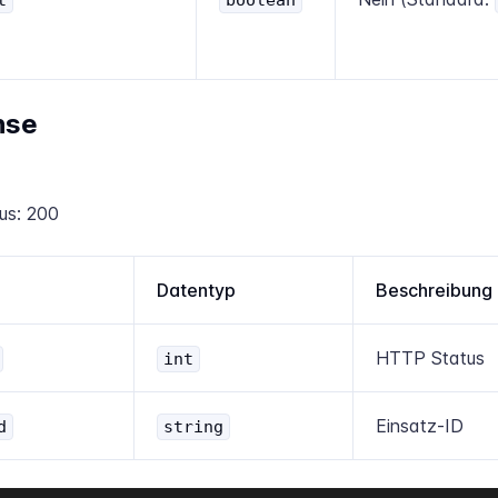
nse
us: 200
Datentyp
Beschreibung
HTTP Status
int
Einsatz-ID
d
string