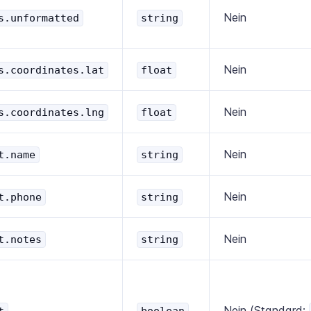
Nein
s.unformatted
string
Nein
s.coordinates.lat
float
Nein
s.coordinates.lng
float
Nein
t.name
string
Nein
t.phone
string
Nein
t.notes
string
Nein (Standard:
t
boolean