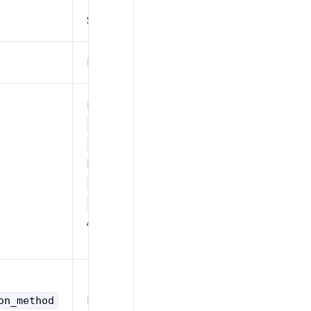
Stichwort
Beschreibung
Mitgliederauswahl
Sammelruf
all
manual_email
Manuell
Gruppe
group
Keine
none
Alarmierung
E-Mail-Adressen
on_method