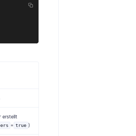
n
erstellt
=
)
sers
true