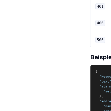
401
406
500
Beispi
{
"keyw
"text
"alar
"se
}
,
"addr
"na