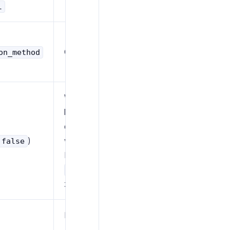
l
Gruppen-ID
on_method
Wenn
und
true
keine Empfänger
alarmiert werden
)
würden, wird der
false
Fehler
400
no-users
zurückgegeben
Firma, Name