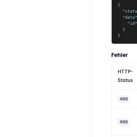
{
"stat
"data
"id
}
}
Fehler
HTTP-
Status
400
400