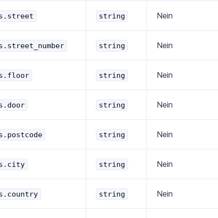
Nein
s.street
string
Nein
s.street_number
string
Nein
s.floor
string
Nein
s.door
string
Nein
s.postcode
string
Nein
s.city
string
Nein
s.country
string